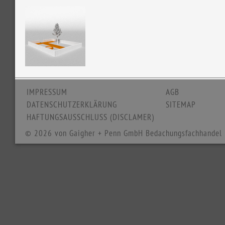
IMPRESSUM
AGB
DATENSCHUTZERKLÄRUNG
SITEMAP
HAFTUNGSAUSSCHLUSS (DISCLAMER)
© 2026 von Gaigher + Penn GmbH Bedachungsfachhandel