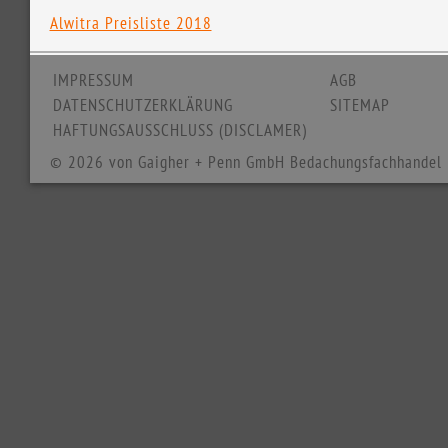
Alwitra Preisliste 2018
IMPRESSUM
AGB
DATENSCHUTZERKLÄRUNG
SITEMAP
HAFTUNGSAUSSCHLUSS (DISCLAMER)
© 2026 von Gaigher + Penn GmbH Bedachungsfachhandel