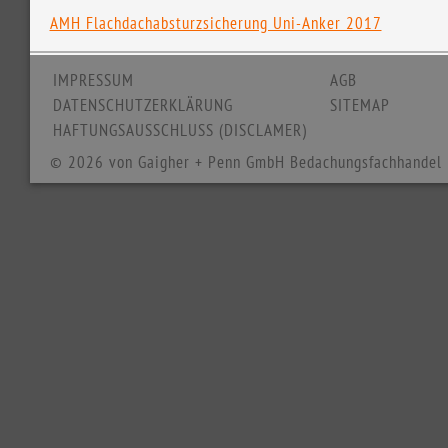
AMH Flachdachabsturzsicherung Uni-Anker 2017
IMPRESSUM
AGB
DATENSCHUTZERKLÄRUNG
SITEMAP
HAFTUNGSAUSSCHLUSS (DISCLAMER)
© 2026 von Gaigher + Penn GmbH Bedachungsfachhandel