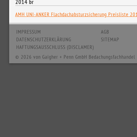
2014 br
AMH UNI-ANKER Flachdachabsturzsicherung Preisliste 2
IMPRESSUM
AGB
DATENSCHUTZERKLÄRUNG
SITEMAP
HAFTUNGSAUSSCHLUSS (DISCLAMER)
© 2026 von Gaigher + Penn GmbH Bedachungsfachhandel