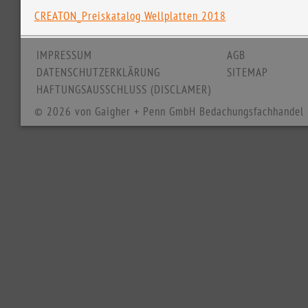
CREATON_Preiskatalog Wellplatten 2018
IMPRESSUM
AGB
DATENSCHUTZERKLÄRUNG
SITEMAP
HAFTUNGSAUSSCHLUSS (DISCLAMER)
© 2026 von Gaigher + Penn GmbH Bedachungsfachhandel