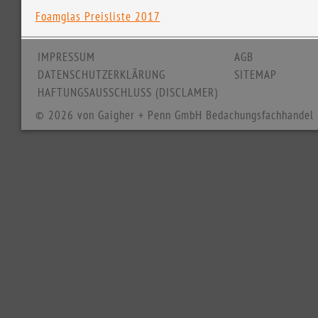
Foamglas Preisliste 2017
IMPRESSUM
AGB
DATENSCHUTZERKLÄRUNG
SITEMAP
HAFTUNGSAUSSCHLUSS (DISCLAMER)
© 2026 von Gaigher + Penn GmbH Bedachungsfachhandel