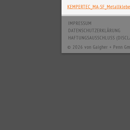
KEMPERTEC_MA-SF_Metallkleber
IMPRESSUM
DATENSCHUTZERKLÄRUNG
HAFTUNGSAUSSCHLUSS (DISCL
© 2026 von Gaigher + Penn Gm