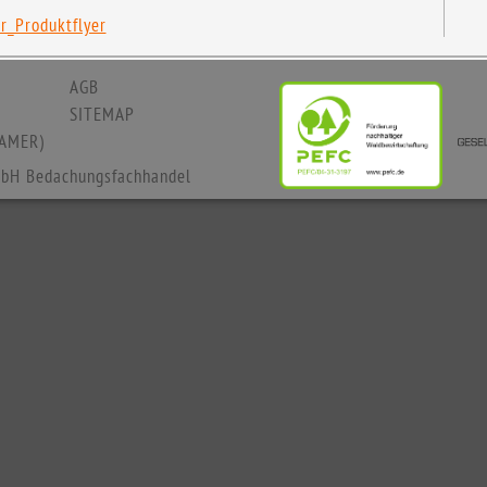
_Produktflyer
AGB
SITEMAP
AMER)
bH Bedachungsfachhandel