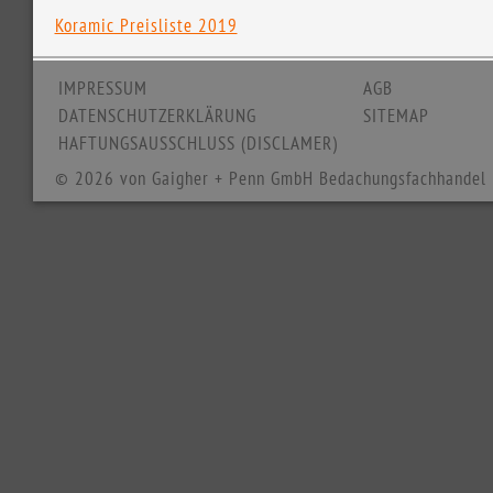
Koramic Preisliste 2019
IMPRESSUM
AGB
DATENSCHUTZERKLÄRUNG
SITEMAP
HAFTUNGSAUSSCHLUSS (DISCLAMER)
© 2026 von Gaigher + Penn GmbH Bedachungsfachhandel