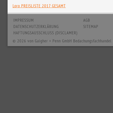
Loro PREISLISTE 2017 GESAMT
IMPRESSUM
AGB
DATENSCHUTZERKLÄRUNG
SITEMAP
HAFTUNGSAUSSCHLUSS (DISCLAMER)
© 2026 von Gaigher + Penn GmbH Bedachungsfachhandel