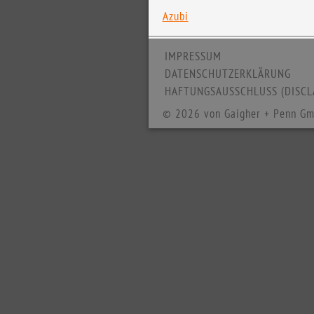
Azubi
IMPRESSUM
DATENSCHUTZERKLÄRUNG
HAFTUNGSAUSSCHLUSS (DISCL
© 2026 von Gaigher + Penn Gm