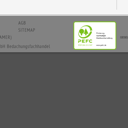
AGB
SITEMAP
AMER)
bH Bedachungsfachhandel