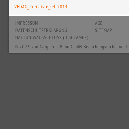
VEDAG_Preisliste_04-2014
IMPRESSUM
AGB
DATENSCHUTZERKLÄRUNG
SITEMAP
HAFTUNGSAUSSCHLUSS (DISCLAMER)
© 2026 von Gaigher + Penn GmbH Bedachungsfachhandel