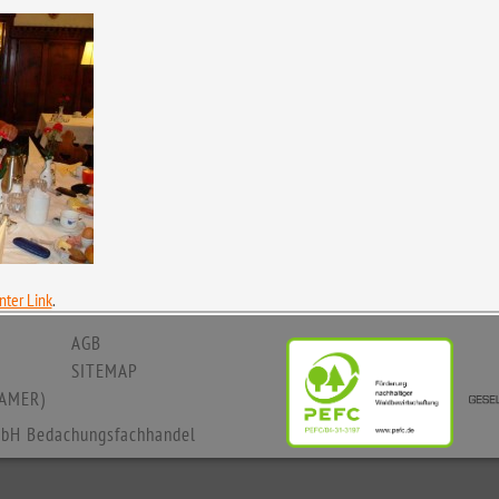
ter Link
.
AGB
SITEMAP
AMER)
bH Bedachungsfachhandel