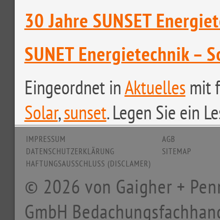
30 Jahre SUNSET Energiet
SUNET Energietechnik – S
Eingeordnet in
Aktuelles
mit 
Solar
,
sunset
. Legen Sie ein L
IMPRESSUM
AGB
DATENSCHUTZERKLÄRUNG
SITEMAP
HAFTUNGSAUSSCHLUSS (DISCLAMER)
© 2026 von Gaigher + Pen
GmbH Bedachungsfachhan