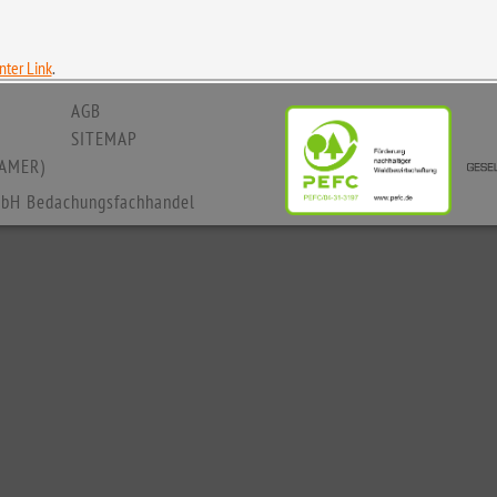
ter Link
.
AGB
SITEMAP
AMER)
bH Bedachungsfachhandel