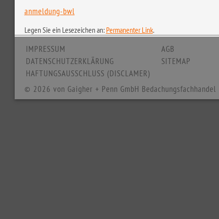
anmeldung-bwl
Legen Sie ein Lesezeichen an:
Permanenter Link
.
IMPRESSUM
AGB
DATENSCHUTZERKLÄRUNG
SITEMAP
HAFTUNGSAUSSCHLUSS (DISCLAMER)
© 2026 von Gaigher + Penn GmbH Bedachungsfachhandel