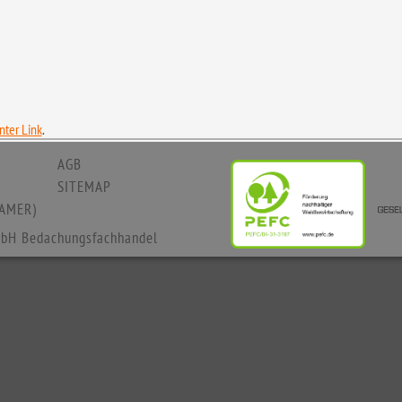
ter Link
.
AGB
SITEMAP
AMER)
bH Bedachungsfachhandel