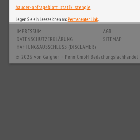
bauder-abfrageblatt_statik_stengle
Legen Sie ein Lesezeichen an:
Permanenter Link
.
IMPRESSUM
AGB
DATENSCHUTZERKLÄRUNG
SITEMAP
HAFTUNGSAUSSCHLUSS (DISCLAMER)
© 2026 von Gaigher + Penn GmbH Bedachungsfachhandel