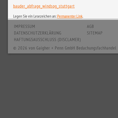
bauder_abfrage_windsog_stuttgart
Legen Sie ein Lesezeichen an:
Permanenter Link
.
IMPRESSUM
AGB
DATENSCHUTZERKLÄRUNG
SITEMAP
HAFTUNGSAUSSCHLUSS (DISCLAMER)
© 2026 von Gaigher + Penn GmbH Bedachungsfachhandel