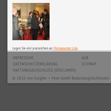
Legen Sie ein Lesezeichen an:
Permanenter Link
.
IMPRESSUM
AGB
DATENSCHUTZERKLÄRUNG
SITEMAP
HAFTUNGSAUSSCHLUSS (DISCLAMER)
© 2026 von Gaigher + Penn GmbH Bedachungsfachhandel