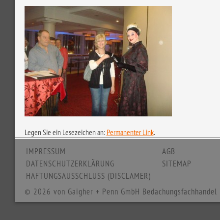
Legen Sie ein Lesezeichen an:
Permanenter Link
.
IMPRESSUM
AGB
DATENSCHUTZERKLÄRUNG
SITEMAP
HAFTUNGSAUSSCHLUSS (DISCLAMER)
© 2026 von Gaigher + Penn GmbH Bedachungsfachhandel