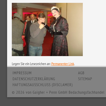
Legen Sie ein Lesezeichen an:
Permanenter Link
.
IMPRESSUM
AGB
DATENSCHUTZERKLÄRUNG
SITEMAP
HAFTUNGSAUSSCHLUSS (DISCLAMER)
© 2026 von Gaigher + Penn GmbH Bedachungsfachhandel