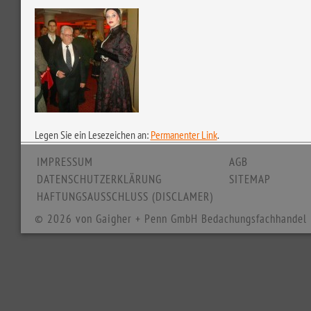
Legen Sie ein Lesezeichen an:
Permanenter Link
.
IMPRESSUM
AGB
DATENSCHUTZERKLÄRUNG
SITEMAP
HAFTUNGSAUSSCHLUSS (DISCLAMER)
© 2026 von Gaigher + Penn GmbH Bedachungsfachhandel