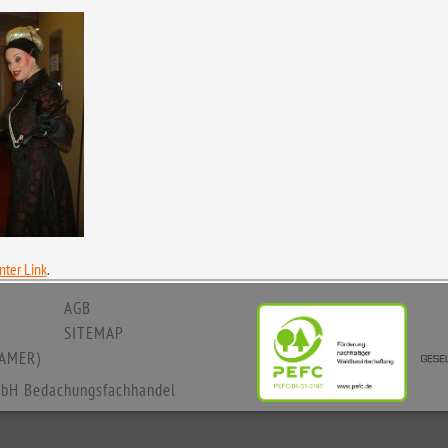
ter Link
.
AGB
SITEMAP
AMER)
bH Bedachungsfachhandel