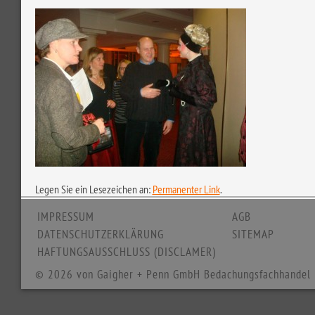
Legen Sie ein Lesezeichen an:
Permanenter Link
.
IMPRESSUM
AGB
DATENSCHUTZERKLÄRUNG
SITEMAP
HAFTUNGSAUSSCHLUSS (DISCLAMER)
© 2026 von Gaigher + Penn GmbH Bedachungsfachhandel