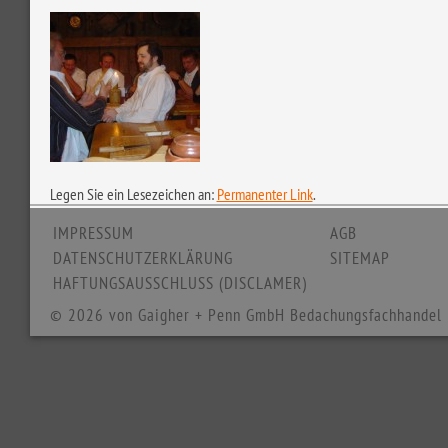
Legen Sie ein Lesezeichen an:
Permanenter Link
.
IMPRESSUM
AGB
DATENSCHUTZERKLÄRUNG
SITEMAP
HAFTUNGSAUSSCHLUSS (DISCLAMER)
© 2026 von Gaigher + Penn GmbH Bedachungsfachhandel