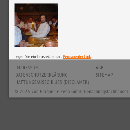
Legen Sie ein Lesezeichen an:
Permanenter Link
.
IMPRESSUM
AGB
DATENSCHUTZERKLÄRUNG
SITEMAP
HAFTUNGSAUSSCHLUSS (DISCLAMER)
© 2026 von Gaigher + Penn GmbH Bedachungsfachhandel