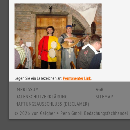
Legen Sie ein Lesezeichen an:
Permanenter Link
.
IMPRESSUM
AGB
DATENSCHUTZERKLÄRUNG
SITEMAP
HAFTUNGSAUSSCHLUSS (DISCLAMER)
© 2026 von Gaigher + Penn GmbH Bedachungsfachhandel