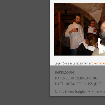
Legen Sie ein Lesezeichen an:
Permanen
IMPRESSUM
DATENSCHUTZERKLÄRUNG
HAFTUNGSAUSSCHLUSS (DISCL
© 2026 von Gaigher + Penn Gm