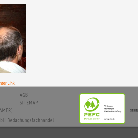
ter Link
.
AGB
SITEMAP
AMER)
bH Bedachungsfachhandel