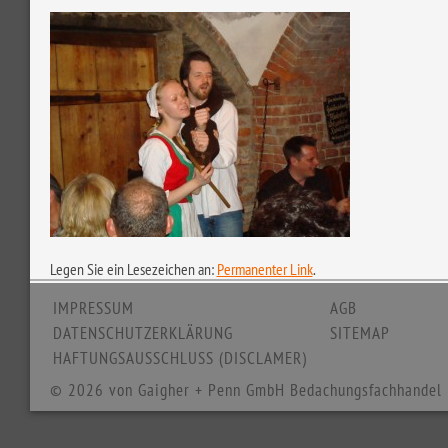
Legen Sie ein Lesezeichen an:
Permanenter Link
.
IMPRESSUM
AGB
DATENSCHUTZERKLÄRUNG
SITEMAP
HAFTUNGSAUSSCHLUSS (DISCLAMER)
© 2026 von Gaigher + Penn GmbH Bedachungsfachhandel