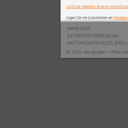
carlisle-phonix-brutto-preislist
Legen Sie ein Lesezeichen an:
Permanen
IMPRESSUM
DATENSCHUTZERKLÄRUNG
HAFTUNGSAUSSCHLUSS (DISCL
© 2026 von Gaigher + Penn Gm