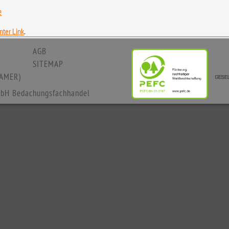
e
ter Link
.
AGB
SITEMAP
AMER)
bH Bedachungsfachhandel