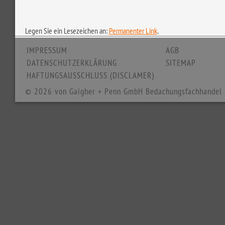
Legen Sie ein Lesezeichen an:
Permanenter Link
.
IMPRESSUM
AGB
DATENSCHUTZERKLÄRUNG
SITEMAP
HAFTUNGSAUSSCHLUSS (DISCLAMER)
© 2026 von Gaigher + Penn GmbH Bedachungsfachhandel