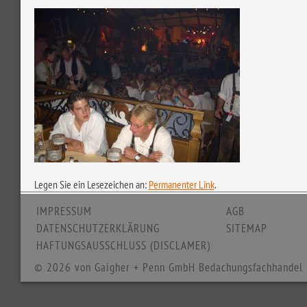
Legen Sie ein Lesezeichen an:
Permanenter Link
.
IMPRESSUM
AGB
DATENSCHUTZERKLÄRUNG
SITEMAP
HAFTUNGSAUSSCHLUSS (DISCLAMER)
© 2026 von Gaigher + Penn GmbH Bedachungsfachhandel