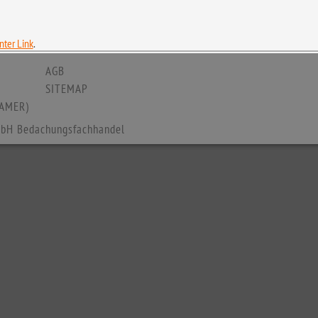
ter Link
.
AGB
SITEMAP
AMER)
bH Bedachungsfachhandel