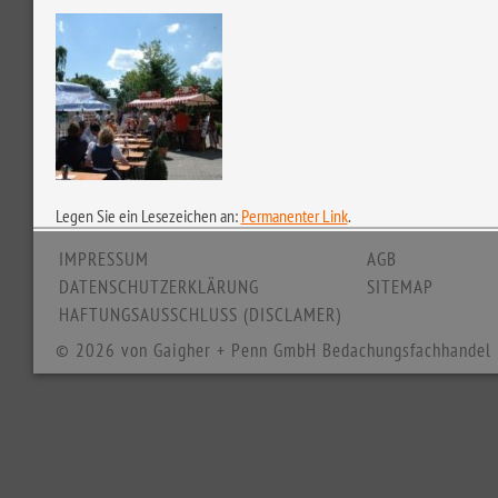
Legen Sie ein Lesezeichen an:
Permanenter Link
.
IMPRESSUM
AGB
DATENSCHUTZERKLÄRUNG
SITEMAP
HAFTUNGSAUSSCHLUSS (DISCLAMER)
© 2026 von Gaigher + Penn GmbH Bedachungsfachhandel