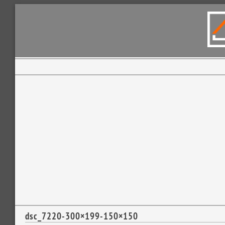
dsc_7220-300×199-150×150