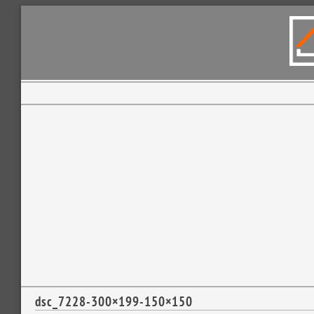
dsc_7228-300×199-150×150