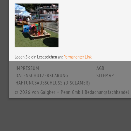
Legen Sie ein Lesezeichen an:
Permanenter Link
.
IMPRESSUM
AGB
DATENSCHUTZERKLÄRUNG
SITEMAP
HAFTUNGSAUSSCHLUSS (DISCLAMER)
© 2026 von Gaigher + Penn GmbH Bedachungsfachhandel