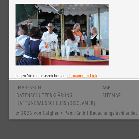
Legen Sie ein Lesezeichen an:
Permanenter Link
.
IMPRESSUM
AGB
DATENSCHUTZERKLÄRUNG
SITEMAP
HAFTUNGSAUSSCHLUSS (DISCLAMER)
© 2026 von Gaigher + Penn GmbH Bedachungsfachhandel