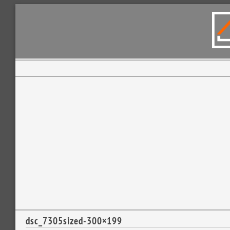
dsc_7305sized-300×199