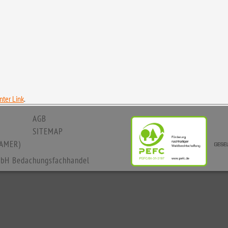
ter Link
.
AGB
SITEMAP
AMER)
bH Bedachungsfachhandel