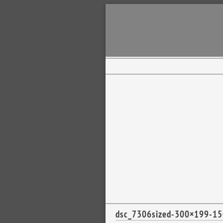
dsc_7306sized-300×199-1