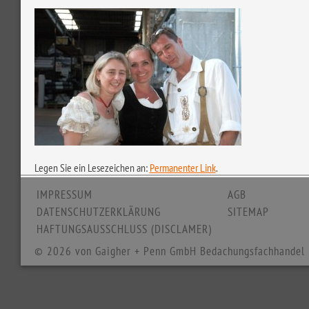
Legen Sie ein Lesezeichen an:
Permanenter Link
.
IMPRESSUM
AGB
DATENSCHUTZERKLÄRUNG
SITEMAP
HAFTUNGSAUSSCHLUSS (DISCLAMER)
© 2026 von Gaigher + Penn GmbH Bedachungsfachhandel