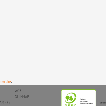
ter Link
.
AGB
SITEMAP
AMER)