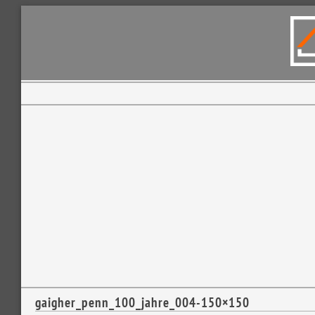
gaigher_penn_100_jahre_004-150×150