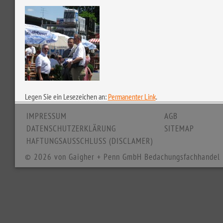
Legen Sie ein Lesezeichen an:
Permanenter Link
.
IMPRESSUM
AGB
DATENSCHUTZERKLÄRUNG
SITEMAP
HAFTUNGSAUSSCHLUSS (DISCLAMER)
© 2026 von Gaigher + Penn GmbH Bedachungsfachhandel