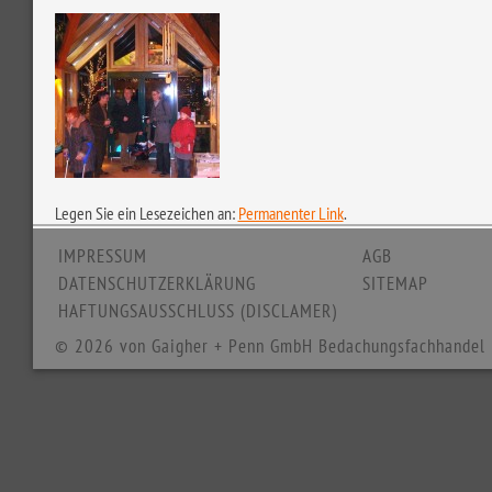
Legen Sie ein Lesezeichen an:
Permanenter Link
.
IMPRESSUM
AGB
DATENSCHUTZERKLÄRUNG
SITEMAP
HAFTUNGSAUSSCHLUSS (DISCLAMER)
© 2026 von Gaigher + Penn GmbH Bedachungsfachhandel