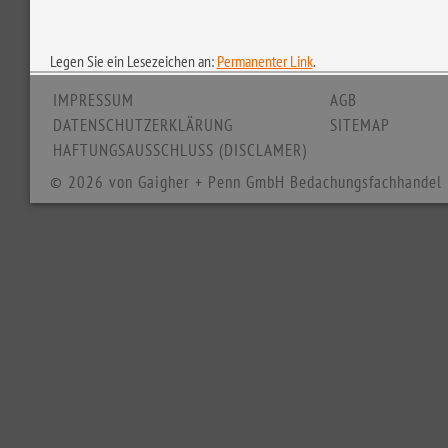
Legen Sie ein Lesezeichen an:
Permanenter Link
.
IMPRESSUM
AGB
DATENSCHUTZERKLÄRUNG
SITEMAP
HAFTUNGSAUSSCHLUSS (DISCLAMER)
© 2026 von Gaigher + Penn GmbH Bedachungsfachhandel