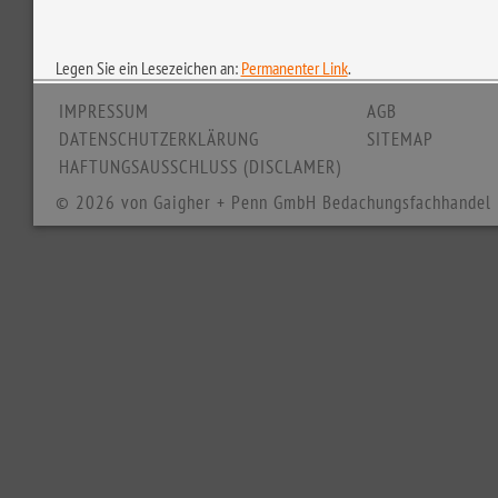
Legen Sie ein Lesezeichen an:
Permanenter Link
.
IMPRESSUM
AGB
DATENSCHUTZERKLÄRUNG
SITEMAP
HAFTUNGSAUSSCHLUSS (DISCLAMER)
© 2026 von Gaigher + Penn GmbH Bedachungsfachhandel