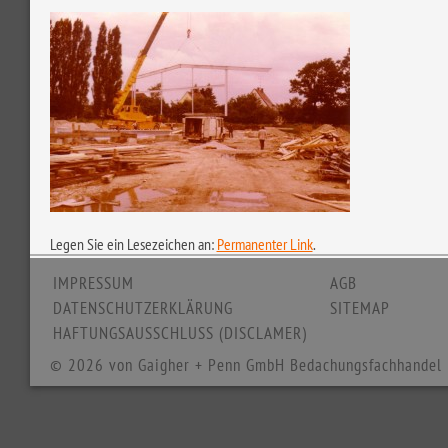
Legen Sie ein Lesezeichen an:
Permanenter Link
.
IMPRESSUM
AGB
DATENSCHUTZERKLÄRUNG
SITEMAP
HAFTUNGSAUSSCHLUSS (DISCLAMER)
© 2026 von Gaigher + Penn GmbH Bedachungsfachhandel