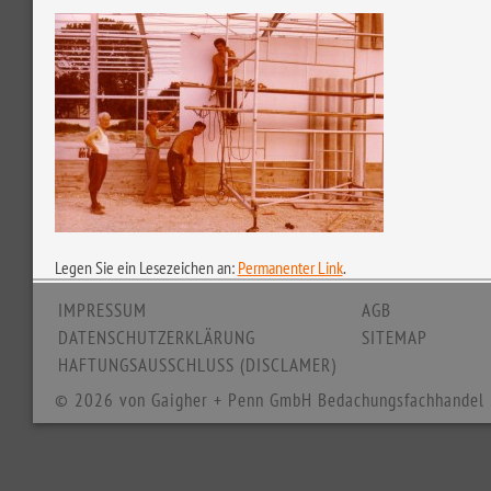
Legen Sie ein Lesezeichen an:
Permanenter Link
.
IMPRESSUM
AGB
DATENSCHUTZERKLÄRUNG
SITEMAP
HAFTUNGSAUSSCHLUSS (DISCLAMER)
© 2026 von Gaigher + Penn GmbH Bedachungsfachhandel