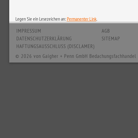
Legen Sie ein Lesezeichen an:
Permanenter Link
.
IMPRESSUM
AGB
DATENSCHUTZERKLÄRUNG
SITEMAP
HAFTUNGSAUSSCHLUSS (DISCLAMER)
© 2026 von Gaigher + Penn GmbH Bedachungsfachhandel