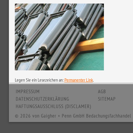
Legen Sie ein Lesezeichen an:
Permanenter Link
.
IMPRESSUM
AGB
DATENSCHUTZERKLÄRUNG
SITEMAP
HAFTUNGSAUSSCHLUSS (DISCLAMER)
© 2026 von Gaigher + Penn GmbH Bedachungsfachhandel