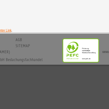
ter Link
.
AGB
SITEMAP
AMER)
bH Bedachungsfachhandel