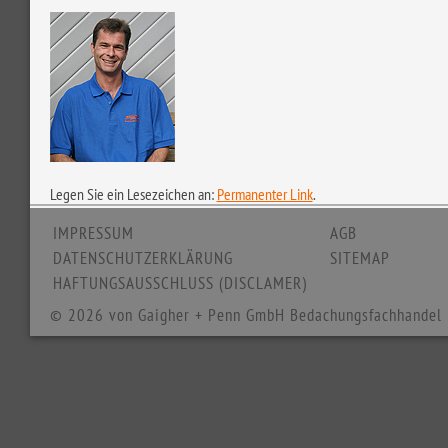
Legen Sie ein Lesezeichen an:
Permanenter Link
.
IMPRESSUM
AGB
DATENSCHUTZERKLÄRUNG
SITEMAP
HAFTUNGSAUSSCHLUSS (DISCLAMER)
© 2026 von Gaigher + Penn GmbH Bedachungsfachhandel