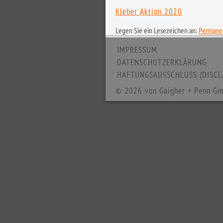
Kleber Aktion 2020
Legen Sie ein Lesezeichen an:
Permanen
IMPRESSUM
DATENSCHUTZERKLÄRUNG
HAFTUNGSAUSSCHLUSS (DISCL
© 2026 von Gaigher + Penn Gm