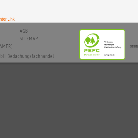
ter Link
.
AGB
SITEMAP
AMER)
bH Bedachungsfachhandel